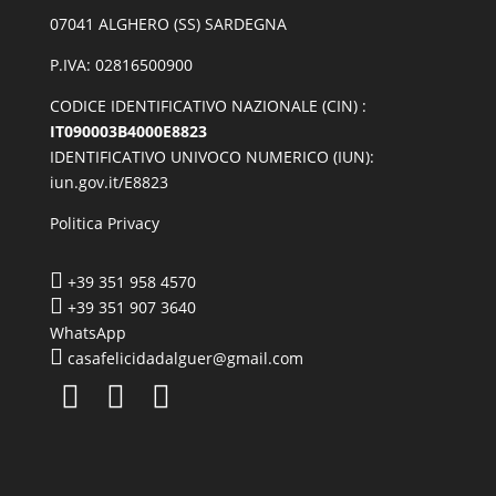
07041 ALGHERO (SS) SARDEGNA
P.IVA: 02816500900
CODICE IDENTIFICATIVO NAZIONALE (CIN) :
IT090003B4000E8823
IDENTIFICATIVO UNIVOCO NUMERICO (IUN):
iun.gov.it/E8823
Politica Privacy

+39 351 958 4570

+39 351 907 3640
WhatsApp

casafelicidadalguer@gmail.com


