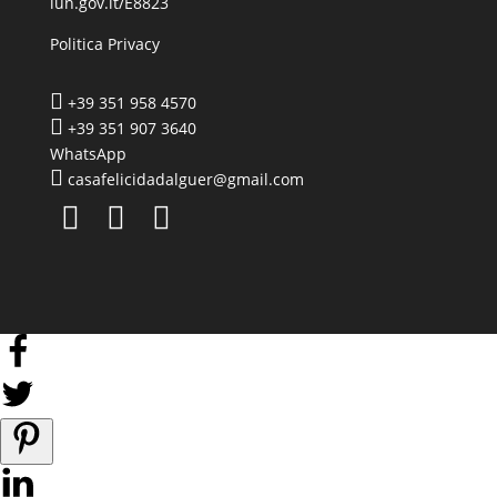
iun.gov.it/E8823
Politica Privacy

+39 351 958 4570

+39 351 907 3640
WhatsApp

casafelicidadalguer@gmail.com


