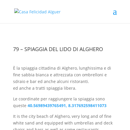
79 – SPIAGGIA DEL LIDO DI ALGHERO
È la spiaggia cittadina di Alghero, lunghissima e di
fine sabbia bianca e attrezzata con ombrelloni e
sdraio e bar ed anche alcuni ristoranti.
ed anche a tratti spiaggia libera.
Le coordinate per raggiungere la spiaggia sono
queste
40.56989439765491, 8.317692598411073
It is the city beach of Alghero, very long and of fine
white sand and equipped with umbrellas and deck
chairs and bars as well as some restaurants.